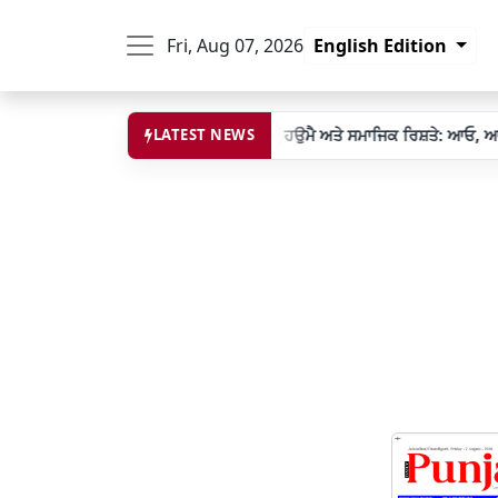
Fri, Aug 07, 2026
English Edition
 ਪਾਰਟੀ ਭਾਰਤੀ ਸਤਾ ਨੂੰ ਵੰਗਾਰ
LATEST NEWS
ਹਉਮੈ ਅਤੇ ਸਮਾਜਿਕ ਰਿਸ਼ਤੇ: ਆਓ, ਆਪਣੇ ਅ
28 May