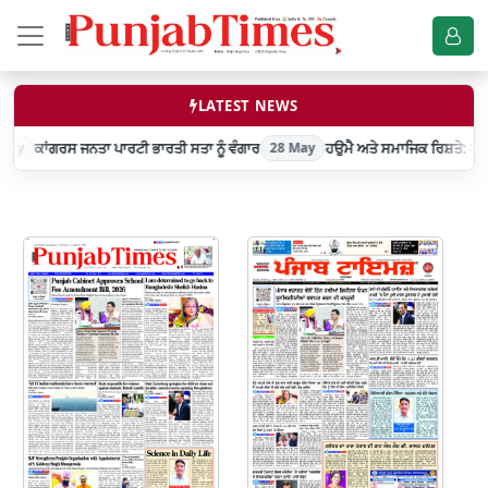
LATEST NEWS
ਕਾਂਗਰਸ ਜਨਤਾ ਪਾਰਟੀ ਭਾਰਤੀ ਸਤਾ ਨੂੰ ਵੰਗਾਰ
May
28 May