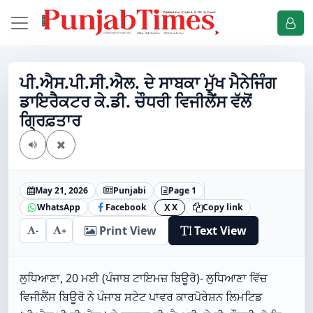
ਪੀ.ਐਸ.ਪੀ.ਸੀ.ਐਲ. ਦੇ ਸਾਬਕਾ ਮੁੱਖ ਮੈਨੇਜਿੰਗ
ਡਾਇਰੈਕਟਰ ਕੇ.ਡੀ. ਚੌਧਰੀ ਵਿਜੀਲੈਂਸ ਵੱਲੋਂ
ਗ੍ਰਿਫ਼ਤਾਰ
May 21, 2026
Punjabi
Page 1
WhatsApp
Facebook
X
Copy link
X
Print View
Text View
-
+
ਲੁਧਿਆਣਾ, 20 ਮਈ (ਪੰਜਾਬ ਟਾਇਮਜ਼ ਬਿਊਰੋ)- ਲੁਧਿਆਣਾ ਵਿੱਚ
ਵਿਜੀਲੈਂਸ ਬਿਊਰੋ ਨੇ ਪੰਜਾਬ ਸਟੇਟ ਪਾਵਰ ਕਾਰਪੋਰੇਸ਼ਨ ਲਿਮਟਿਡ