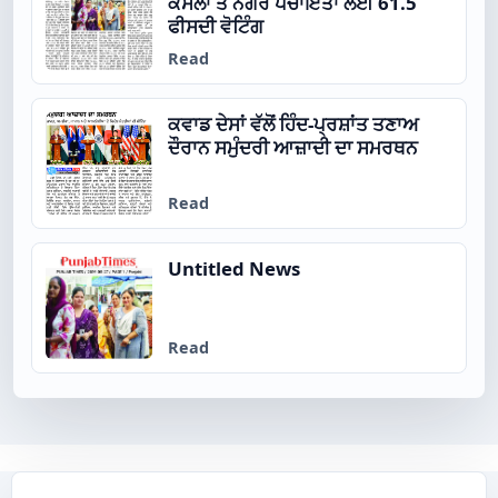
ਕੌਂਸਲਾਂ ਤੇ ਨਗਰ ਪੰਚਾਇਤਾਂ ਲਈ 61.5
ਫੀਸਦੀ ਵੋਟਿੰਗ
Read
ਕਵਾਡ ਦੇਸਾਂ ਵੱਲੋਂ ਹਿੰਦ-ਪ੍ਰਸ਼ਾਂਤ ਤਣਾਅ
ਦੌਰਾਨ ਸਮੁੰਦਰੀ ਆਜ਼ਾਦੀ ਦਾ ਸਮਰਥਨ
Read
Untitled News
Read