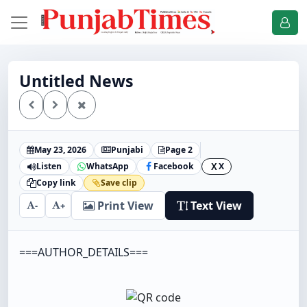
Untitled News
May 23, 2026
Punjabi
Page 2
Listen
WhatsApp
Facebook
X
X
Copy link
Save clip
Print View
Text View
-
+
===AUTHOR_DETAILS===