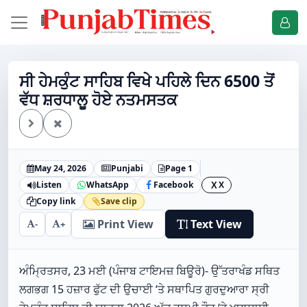
ਸੀ ਹੇਮਕੁੰਟ ਸਾਹਿਬ ਵਿਖੇ ਪਹਿਲੇ ਦਿਨ 6500 ਤੋਂ
ਵੱਧ ਸ਼ਰਧਾਲੂ ਹੋਏ ਨਤਮਸਤਕ
May 24, 2026
Punjabi
Page 1
Listen
WhatsApp
Facebook
X
X
Copy link
Save clip
Print View
Text View
-
+
ਅੰਮ੍ਰਿਤਸਰ, 23 ਮਈ (ਪੰਜਾਬ ਟਾਇਮਜ਼ ਬਿਊਰੋ)- ਉੱਤਰਾਖੰਡ ਸਥਿਤ
ਲਗਭਗ 15 ਹਜ਼ਾਰ ਫੁੱਟ ਦੀ ਉਚਾਈ ‘ਤੇ ਸਥਾਪਿਤ ਗੁਰਦੁਆਰਾ ਸ੍ਰੀ