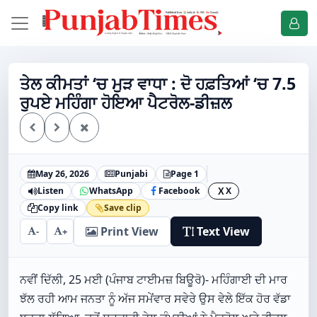
ਤੇਲ ਕੀਮਤਾਂ ‘ਚ ਮੁੜ ਵਾਧਾ : ਦੋ ਹਫ਼ਤਿਆਂ ‘ਚ 7.5
ਰੁਪਏ ਮਹਿੰਗਾ ਹੋਇਆ ਪੈਟਰੋਲ-ਡੀਜ਼ਲ
May 26, 2026
Punjabi
Page 1
Listen
WhatsApp
Facebook
X
X
Copy link
Save clip
Print View
Text View
-
+
ਨਵੀਂ ਦਿੱਲੀ, 25 ਮਈ (ਪੰਜਾਬ ਟਾਈਮਜ਼ ਬਿਊਰੋ)- ਮਹਿੰਗਾਈ ਦੀ ਮਾਰ
ਝੱਲ ਰਹੀ ਆਮ ਜਨਤਾ ਨੂੰ ਅੱਜ ਸਮੇਂਵਾਰ ਸਵੇਰੇ ਉਸ ਵੇਲੇ ਇੱਕ ਹੋਰ ਵੱਡਾ