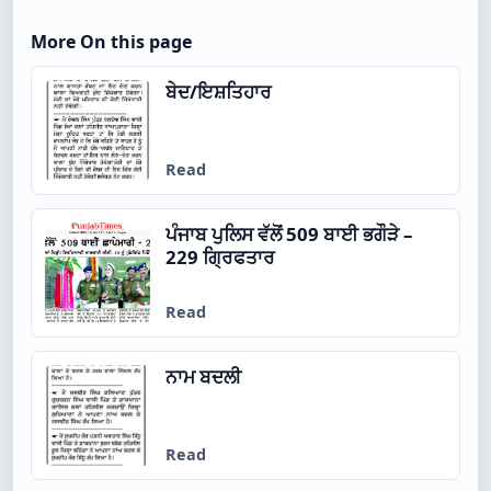
More On this page
ਬੇਦ/ਇਸ਼ਤਿਹਾਰ
Read
ਪੰਜਾਬ ਪੁਲਿਸ ਵੱਲੋਂ 509 ਬਾਈ ਭਗੌੜੇ –
229 ਗ੍ਰਿਫਤਾਰ
Read
ਨਾਮ ਬਦਲੀ
Read