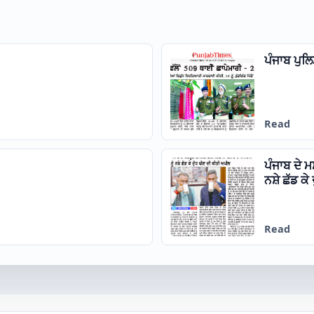
ਪੰਜਾਬ ਪੁਲ
Read
ਪੰਜਾਬ ਦੇ ਮ
ਨਸ਼ੇ ਛੱਡ ਕ
Read