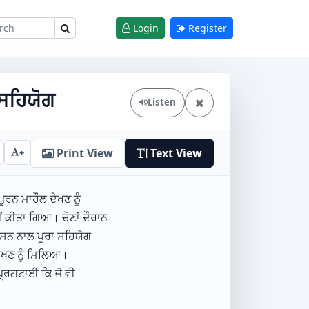
Login
Register
ਾ ਸਹਿਯੋਗ
Listen
Print View
Text View
+
ੂਰਨ ਮਾਹੌਲ ਦੇਖਣ ਨੂੰ
ਂ ਕੀਤਾ ਗਿਆ। ਚੋਣਾਂ ਦੌਰਾਨ
਼ਾਸਨ ਨਾਲ ਪੂਰਾ ਸਹਿਯੋਗ
 ਦੇਖਣ ਨੂੰ ਮਿਲਿਆ।
ਪ੍ਰਗਟਾਈ ਕਿ ਜੋ ਵੀ