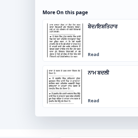
More On this page
ਬੇਦ/ਇਸ਼ਤਿਹਾਰ
Read
ਨਾਮ ਬਦਲੀ
Read