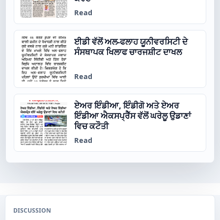
Read
ਈਡੀ ਵੱਲੋਂ ਅਲ-ਫਲਾਹ ਯੂਨੀਵਰਸਿਟੀ ਦੇ
ਸੰਸਥਾਪਕ ਖਿਲਾਫ ਚਾਰਜਸ਼ੀਟ ਦਾਖਲ
Read
ਏਅਰ ਇੰਡੀਆ, ਇੰਡੀਗੋ ਅਤੇ ਏਅਰ
ਇੰਡੀਆ ਐਕਸਪ੍ਰੈੱਸ ਵੱਲੋਂ ਘਰੇਲੂ ਉਡਾਣਾਂ
ਵਿਚ ਕਟੌਤੀ
Read
DISCUSSION