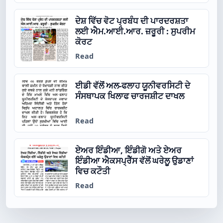
ਦੇਸ਼ ਵਿੱਚ ਵੋਟ ਪ੍ਰਬੰਧ ਦੀ ਪਾਰਦਰਸ਼ਤਾ
ਲਈ ਐਮ.ਆਈ.ਆਰ. ਜ਼ਰੂਰੀ : ਸੁਪਰੀਮ
ਕੋਰਟ
Read
ਈਡੀ ਵੱਲੋਂ ਅਲ-ਫਲਾਹ ਯੂਨੀਵਰਸਿਟੀ ਦੇ
ਸੰਸਥਾਪਕ ਖਿਲਾਫ ਚਾਰਜਸ਼ੀਟ ਦਾਖਲ
Read
ਏਅਰ ਇੰਡੀਆ, ਇੰਡੀਗੋ ਅਤੇ ਏਅਰ
ਇੰਡੀਆ ਐਕਸਪ੍ਰੈੱਸ ਵੱਲੋਂ ਘਰੇਲੂ ਉਡਾਣਾਂ
ਵਿਚ ਕਟੌਤੀ
Read