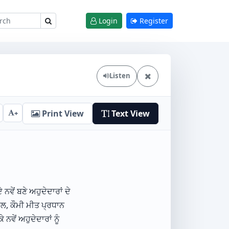
Login
Register
Listen
Print View
Text View
+
ਨਵੇਂ ਬਣੇ ਅਹੁਦੇਦਾਰਾਂ ਦੇ
, ਕੌਮੀ ਮੀਤ ਪ੍ਰਧਾਨ
ਵੇਂ ਅਹੁਦੇਦਾਰਾਂ ਨੂੰ