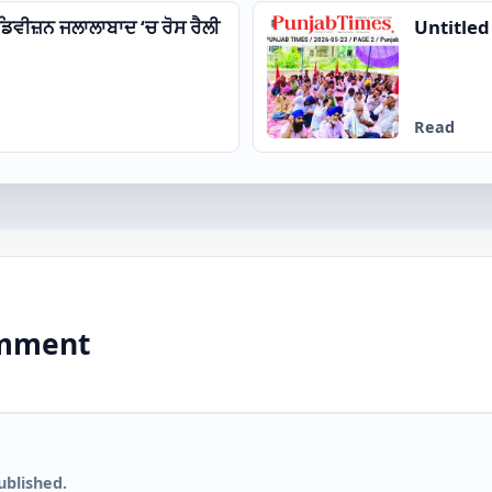
ਵੀਜ਼ਨ ਜਲਾਲਾਬਾਦ ‘ਚ ਰੋਸ ਰੈਲੀ
Untitle
Read
comment
ublished.