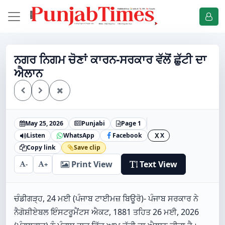
ਨਗਰ ਨਿਗਮ ਚੋਣਾਂ ਕਾਰਨ-ਸਰਕਾਰ ਵੱਲੋਂ ਛੁੱਟੀ ਦਾ
ਐਲਾਨ
May 25, 2026
Punjabi
Page 1
Listen
WhatsApp
Facebook
X
X
Copy link
Save clip
Print View
Text View
-
+
ਚੰਡੀਗੜ੍ਹ, 24 ਮਈ (ਪੰਜਾਬ ਟਾਈਮਜ਼ ਬਿਊਰੋ)- ਪੰਜਾਬ ਸਰਕਾਰ ਨੇ
ਨੈਗੋਸ਼ੀਏਬਲ ਇੰਸਟਰੂਮੈਂਟਸ ਐਕਟ, 1881 ਤਹਿਤ 26 ਮਈ, 2026