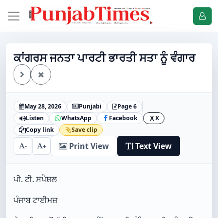
ਕਾਂਗਰਸ ਜਨਤਾ ਪਾਰਟੀ ਭਾਰਤੀ ਸਤਾ ਨੂੰ ਵੰਗਾਰ
May 28, 2026
Punjabi
Page 6
Listen
WhatsApp
Facebook
X
X
Copy link
Save clip
Print View
Text View
-
+
ਪੀ. ਟੀ. ਸਪੈਸ਼ਲ
ਪੰਜਾਬ ਟਾਈਮਜ਼