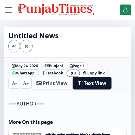
Untitled News
May 24, 2026
Punjabi
Page 1
WhatsApp
Facebook
X
Copy link
X
Print View
Text View
-
+
===AUTHOR===
More On this page