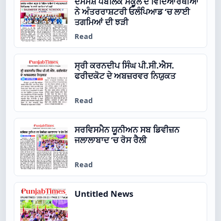
ਦਸਮੇਸ਼ ਪਬਲਿਕ ਸਕੂਲ ਦੇ ਵਿਦਿਆਰਥੀਆਂ
ਨੇ ਅੰਤਰਰਾਸ਼ਟਰੀ ਓਲੰਪਿਆਡ ‘ਚ ਲਾਈ
ਤਗਮਿਆਂ ਦੀ ਝੜੀ
Read
ਸ੍ਰੀ ਕਰਨਦੀਪ ਸਿੰਘ ਪੀ.ਸੀ.ਐਸ.
ਫਰੀਦਕੋਟ ਦੇ ਅਬਜ਼ਰਵਰ ਨਿਯੁਕਤ
Read
ਸਰਵਿਸਮੈਨ ਯੂਨੀਅਨ ਸਬ ਡਿਵੀਜ਼ਨ
ਜਲਾਲਾਬਾਦ ‘ਚ ਰੋਸ ਰੈਲੀ
Read
Untitled News