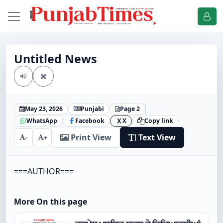
Untitled News
May 23, 2026
Punjabi
Page 2
WhatsApp
Facebook
X
Copy link
X
Print View
Text View
-
+
===AUTHOR===
More On this page