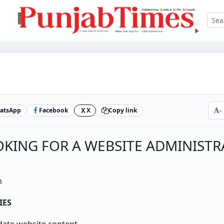
atsApp
Facebook
X
Copy link
-
X
KING FOR A WEBSITE ADMINISTR
m
IES
ate website content