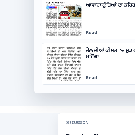
ਆਵਾਰਾ ਕੁੱਤਿਆਂ ਦਾ ਕਹਿਰ
Read
ਤੇਲ ਦੀਆਂ ਕੀਮਤਾਂ ‘ਚ ਮੁੜ 
ਮਹਿੰਗਾ
Read
DISCUSSION