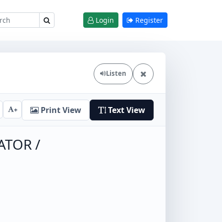
Login
Register
Listen
Print View
Text View
+
ATOR /