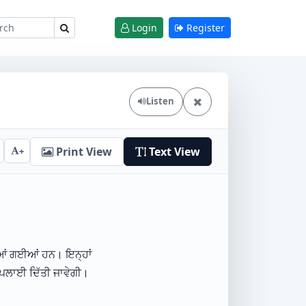
Login
Register
Listen
Print View
Text View
+
ੀਆਂ ਗਈਆਂ ਹਨ। ਇਨ੍ਹਾਂ
ਸਪਲਾਈ ਦਿੱਤੀ ਜਾਵੇਗੀ।