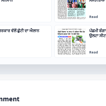
ਦਾ ਸਨਮਾਨ
ਸਮਝੌਤਿਆਂ 
Read
ਕਾਰ ਵੱਲੋਂ ਛੁੱਟੀ ਦਾ ਐਲਾਨ
ਪੱਛਮੀ ਬੰਗ
ਉਲਟਾ ਸੀਟ ‘
Read
comment