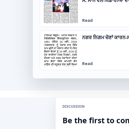
ਸ. ਮਾਨ ਵੱਲੋਂ ਖਿਡਾਰੀਆਂ 
Read
ਨਗਰ ਨਿਗਮ ਚੋਣਾਂ ਕਾਰਨ-ਸਰ
Read
DISCUSSION
Be the first to 