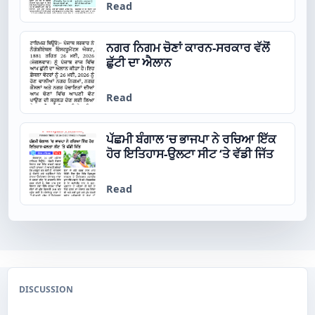
Read
ਨਗਰ ਨਿਗਮ ਚੋਣਾਂ ਕਾਰਨ-ਸਰਕਾਰ ਵੱਲੋਂ
ਛੁੱਟੀ ਦਾ ਐਲਾਨ
Read
ਪੱਛਮੀ ਬੰਗਾਲ ‘ਚ ਭਾਜਪਾ ਨੇ ਰਚਿਆ ਇੱਕ
ਹੋਰ ਇਤਿਹਾਸ-ਉਲਟਾ ਸੀਟ ‘ਤੇ ਵੱਡੀ ਜਿੱਤ
Read
DISCUSSION