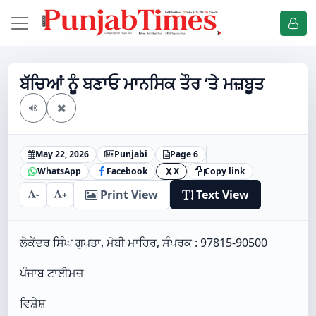
ਬੱਚਿਆਂ ਨੂੰ ਬਣਾਓ ਮਾਨਸਿਕ ਤੌਰ ‘ਤੇ ਮਜ਼ਬੂਤ
May 22, 2026
Punjabi
Page 6
WhatsApp
Facebook
X
Copy link
X
Print View
Text View
-
+
ਲੋਕੇਂਦਰ ਸਿੰਘ ਗੁਪਤਾ, ਮੋਬੀ ਮਾਹਿਰ, ਸੰਪਰਕ : 97815-90500
ਪੰਜਾਬ ਟਾਈਮਜ਼
ਵਿਸ਼ੇਸ਼