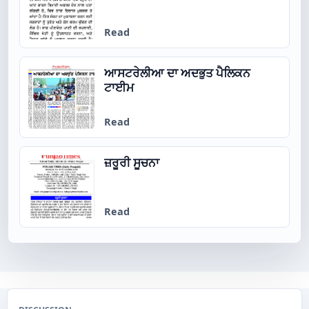
Read
ਆਸਟਰੇਲੀਆ ਦਾ ਅਦਭੁਤ ਪੈਲਿਕਨ
ਟਾਈਮ
Read
ਜ਼ਰੂਰੀ ਸੂਚਨਾ
Read