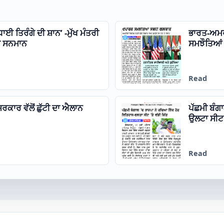
ਧਾਈ ਤਿਰੰਗੇ ਦੀ ਸ਼ਾਨ’ -ਮੁੱਖ ਮੰਤਰੀ
ਭਾਰਤ-ਅਮਰ
ਦਾ ਸਨਮਾਨ
ਸਮਝੌਤਿਆਂ 
Read
ਕਾਰ ਵੱਲੋਂ ਛੁੱਟੀ ਦਾ ਐਲਾਨ
ਪੱਛਮੀ ਬੰਗ
ਉਲਟਾ ਸੀਟ ‘
Read