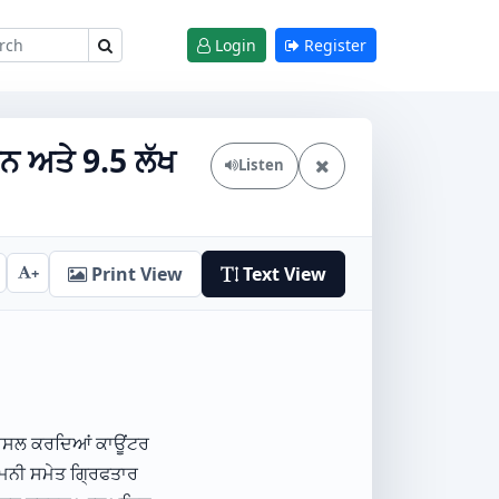
Login
Register
ਇਨ ਅਤੇ 9.5 ਲੱਖ
Listen
Print View
Text View
+
 ਹਾਸਲ ਕਰਦਿਆਂ ਕਾਊਂਟਰ
ਗ ਮਨੀ ਸਮੇਤ ਗ੍ਰਿਫਤਾਰ