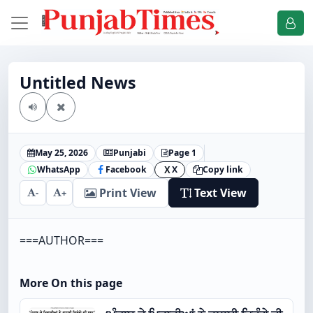
Untitled News
May 25, 2026
Punjabi
Page 1
WhatsApp
Facebook
X
Copy link
X
Print View
Text View
-
+
===AUTHOR===
More On this page