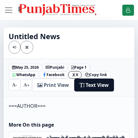
Untitled News
May 25, 2026
Punjabi
Page 1
WhatsApp
Facebook
X
Copy link
X
Print View
Text View
-
+
===AUTHOR===
More On this page