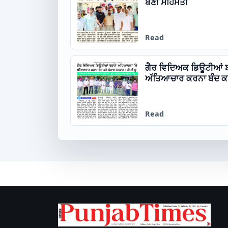
ਬਣੀ ਸਹਿਮਤੀ
Read
ਗੈਰ ਵਿਦਿਅਕ ਡਿਊਟੀਆਂ ਬ
ਅੱਤਿਆਚਾਰ ਕਰਨਾ ਬੰਦ ਕਰੇ
Read