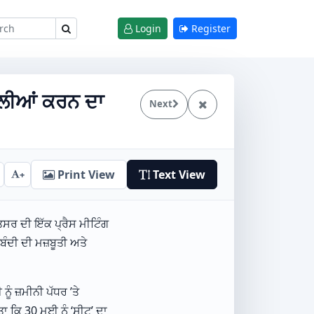
Login
Register
ੈਲੀਆਂ ਕਰਨ ਦਾ
Next
Print View
Text View
+
ਸਰ ਦੀ ਇੱਕ ਪ੍ਰੈਸ ਮੀਟਿੰਗ
ੇਬੰਦੀ ਦੀ ਮਜ਼ਬੂਤੀ ਅਤੇ
ਨੂੰ ਜ਼ਮੀਨੀ ਪੱਧਰ ’ਤੇ
ਕਿ 30 ਮਈ ਨੂੰ ‘ਸੀਟੂ’ ਦਾ