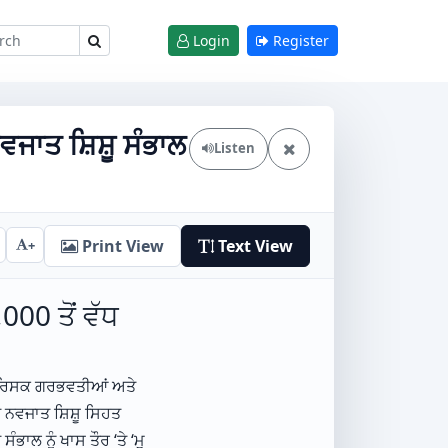
Login
Register
ਜਾਤ ਸ਼ਿਸ਼ੂ ਸੰਭਾਲ
Listen
Print View
Text View
+
00 ਤੋਂ ਵੱਧ
ਾਈ-ਰਿਸਕ ਗਰਭਵਤੀਆਂ ਅਤੇ
ੇ ਨਵਜਾਤ ਸ਼ਿਸ਼ੂ ਸਿਹਤ
ਭਾਲ ਨੂੰ ਖਾਸ ਤੌਰ ‘ਤੇ ‘ਮੁ