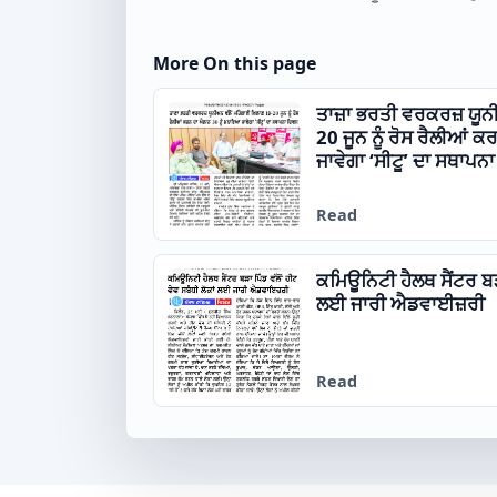
More On this page
ਤਾਜ਼ਾ ਭਰਤੀ ਵਰਕਰਜ਼ ਯੂਨੀ
20 ਜੂਨ ਨੂੰ ਰੋਸ ਰੈਲੀਆਂ
ਜਾਵੇਗਾ ‘ਸੀਟੂ’ ਦਾ ਸਥਾਪਨ
Read
ਕਮਿਊਨਿਟੀ ਹੈਲਥ ਸੈਂਟਰ ਬੜਾ 
ਲਈ ਜਾਰੀ ਐਡਵਾਈਜ਼ਰੀ
Read