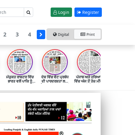
Login
Register
2
3
4
Digital
Print
1
ਮੰਯੁਕਤ ਰਾਸ਼ਟਰ ਵਿੱਚ
ਦੇਸ਼ ਵਿੱਚ ਵੋਟ ਪ੍ਰਬੰਧ
ਪੰਜਾਬ ਅਤੇ ਹਰਿਆਣਾ
ਭਾਰਤ ਵਲੋਂ ਪਾਕਿ ਨੂੰ
ਦੀ ਪਾਰਦਰਸ਼ਤਾ ਲਈ
ਵਿੱਚ ਅੱਜ ਤੋਂ ਤੇਜ਼ ਮੀਂਹ ਤੇ
ਸੀਮਾ ਪਾਰ ਅੱਤਵਾਦ ਦੇ
ਐਮ.ਆਈ.ਆਰ. ਜ਼ਰੂਰੀ
ਝੱਖੜ ਦੀ ਪੇਸ਼ੀਨਗੋਈ
ਨਤੀਜਿਆਂ ਬਾਰੇ
: ਸੁਪਰੀਮ ਕੋਰਟ
ਚਿਤਾਵਨੀ