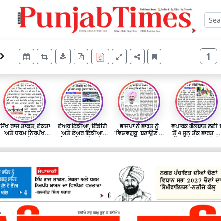
1
ਸਿੱਖ ਰਾਜ ਤਾਕਤ, ਏਕਤਾ
ਏਅਰ ਇੰਡੀਆ, ਇੰਡੀਗੋ
ਭਾਜਪਾ ਨੇ ਭਾਰਤ ਨੂੰ
ਵਪਾਰਕ ਗੱਲਬਾਤ ਲਈ 
ਅਤੇ ਧਰਮ ਨਿਰਪੱਖ
ਅਤੇ ਏਅਰ ਇੰਡੀਆ
‘ਵਿਸ਼ਵਗੁਰੂ’ ਬਣਾਉਣ ਦਾ
ਤੋਂ 4 ਜੂਨ ਤੱਕ ਭਾਰਤ ਦਾ
ਸ਼ਾਸਨ ਦਾ ਵਿਲੱਖਣ
ਐਕਸਪ੍ਰੈੱਸ ਵੱਲੋਂ ਘਰੇਲੂ
ਦਾਅਵਾ ਕੀਤਾ ਸੀ, ਪਰ
ਦੌਰਾ ਕਰੇਗੀ ਅਮਰੀਕੀ
ਵਰਤਾਰਾ
ਉਡਾਣਾਂ ਵਿਚ ਕਟੌਤੀ
ਅੱਜ ਤਾਈਵਾਨ ਵਰਗਾ
ਟੀਮ
ਛੋਟਾ ਜਿਹਾ ਦੇਸ਼ ਵੀ
ਭਾਰਤ ਨੂੰ ਪਿੱਛੇ ਛੱਡ
ਗਿਆ ਹੈ: ਹਰਪਾਲ ਸਿੰਘ
ਚੀਮਾ