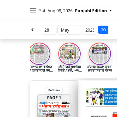
Sat, Aug 08, 2026
Punjabi Edition
GO
ਵਿਗਿਆਨ ਦਾ ਵਿਲੱਖਣ
ਹਉਮੈ ਅਤੇ ਸਮਾਜਿਕ
ਕਾਂਗਰਸ ਜਨਤਾ ਪਾਰਟੀ
ਅਤੇ ਕ੍ਰਾਂਤੀਕਾਰੀ ਕਦਮ
ਰਿਸ਼ਤੇ: ਆਓ, ਆਪਣੇ
ਭਾਰਤੀ ਸਤਾ ਨੂੰ ਵੰਗਾਰ
‘ਡਿਜੀਟਲ ਹੋਮ’
ਅੰਦਰ ਝਾਤੀ ਮਾਰੀਏ
Bottom
PAGE 1